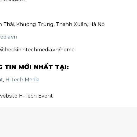
ăn Thái, Khương Trung, Thanh Xuân, Hà Nội
edia.vn
://checkin.htechmedia.vn/home
TIN MỚI NHẤT TẠI:
nt
,
H-Tech Media
website H-Tech Event