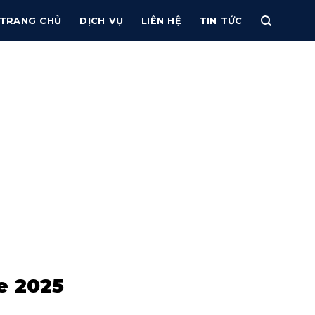
TRANG CHỦ
DỊCH VỤ
LIÊN HỆ
TIN TỨC
e 2025