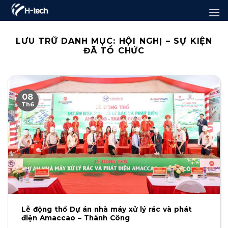
Bỏ
qua
nội
LƯU TRỮ DANH MỤC:
HỘI NGHỊ – SỰ KIỆN
ĐÃ TỔ CHỨC
dung
08
Th6
Lễ động thổ Dự án nhà máy xử lý rác và phát
điện Amaccao – Thành Công