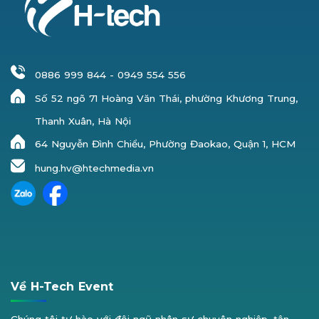
0886 999 844
-
0949 554 556
Số 52 ngõ 71 Hoàng Văn Thái, phường Khương Trung,
Thanh Xuân, Hà Nội
64 Nguyễn Đình Chiểu, Phường Đaokao, Quận 1, HCM
hung.hv@htechmedia.vn
Về H-Tech Event
Chúng tôi tự hào với đội ngũ nhân sự chuyên nghiệp, tận