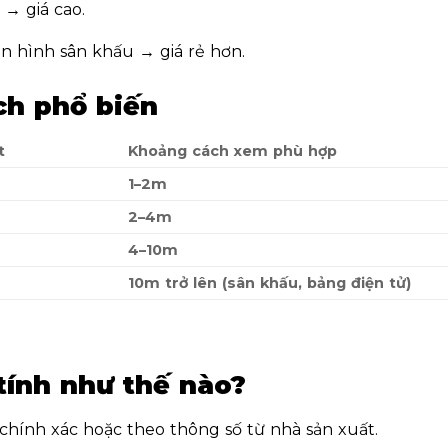
n →
giá cao
.
màn hình sân khấu →
giá rẻ hơn
.
tch phổ biến
t
Khoảng cách xem phù hợp
1–2m
2–4m
4–10m
10m trở lên (sân khấu, bảng điện tử)
 tính như thế nào?
chính xác
hoặc theo thông số từ nhà sản xuất.