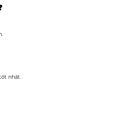
?
n.
ốt nhất.