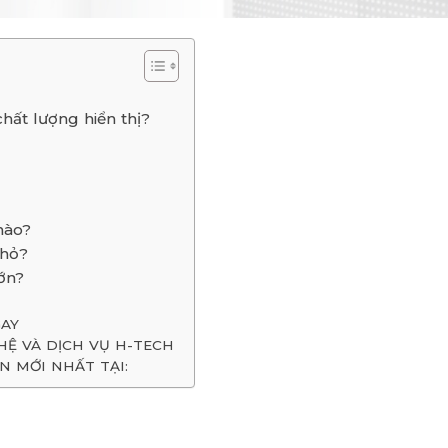
chất lượng hiển thị?
 nào?
nhỏ?
lớn?
GAY
Ệ VÀ DỊCH VỤ H-TECH
 MỚI NHẤT TẠI: