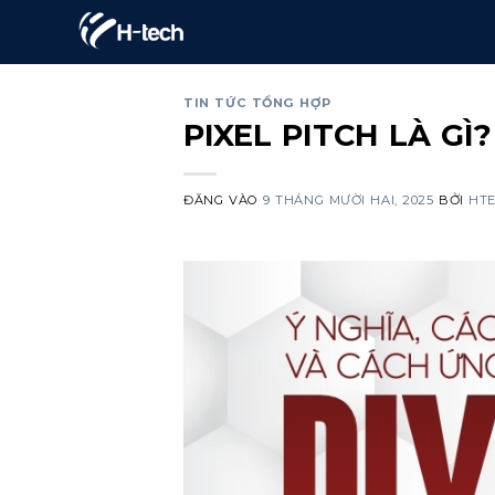
Bỏ
qua
nội
TIN TỨC TỔNG HỢP
dung
PIXEL PITCH LÀ G
ĐĂNG VÀO
9 THÁNG MƯỜI HAI, 2025
BỞI
HT