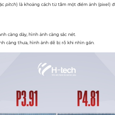
ặc
pitch
) là
khoảng cách từ tâm một điểm ảnh (pixel) 
 ảnh càng
dày
, hình ảnh càng
sắc nét
.
ảnh càng
thưa
, hình ảnh dễ bị rỗ khi nhìn gần.