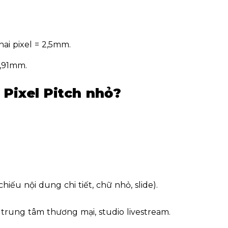
hai pixel =
2,5mm
.
,91mm
.
 Pixel Pitch nhỏ?
hiếu nội dung chi tiết, chữ nhỏ, slide).
rung tâm thương mại, studio livestream.