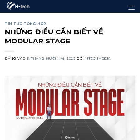
Bỏ
qua
nội
TIN TỨC TỔNG HỢP
NHỮNG ĐIỀU CẦN BIẾT VỀ
dung
MODULAR STAGE
ĐĂNG VÀO
9 THÁNG MƯỜI HAI, 2025
BỞI
HTECHMEDIA