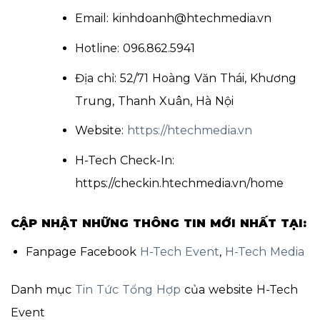
Email: kinhdoanh@htechmedia.vn
Hotline: 096.862.5941
Địa chỉ: 52/71 Hoàng Văn Thái, Khương
Trung, Thanh Xuân, Hà Nội
Website:
https://htechmedia.vn
H-Tech Check-In:
https://checkin.htechmedia.vn/home
CẬP NHẬT NHỮNG THÔNG TIN MỚI NHẤT TẠI:
Fanpage Facebook
H-Tech Event
,
H-Tech Media
Danh mục
Tin Tức Tổng Hợp
của website H-Tech
Event