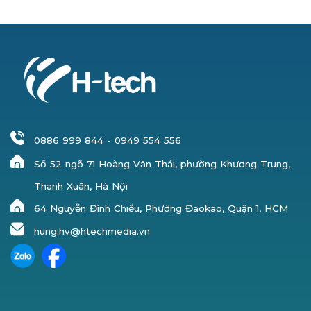
0886 999 844
-
0949 554 556
Số 52 ngõ 71 Hoàng Văn Thái, phường Khương Trung,
Thanh Xuân, Hà Nội
64 Nguyễn Đình Chiểu, Phường Đaokao, Quận 1, HCM
hung.hv@htechmedia.vn