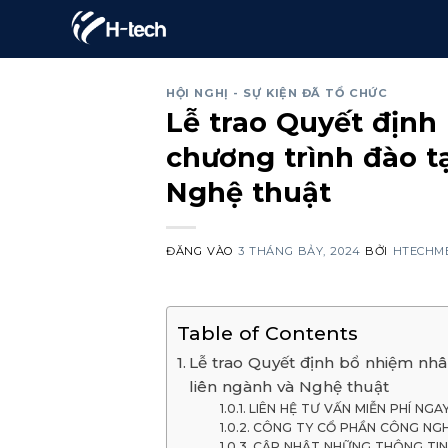
Bỏ
qua
nội
HỘI NGHỊ - SỰ KIỆN ĐÃ TỔ CHỨC
dung
Lễ trao Quyết định
chương trình đào t
Nghệ thuật
ĐĂNG VÀO
3 THÁNG BẢY, 2024
BỞI
HTECHM
Table of Contents
Lễ trao Quyết định bổ nhiệm nhâ
liên ngành và Nghệ thuật
LIÊN HỆ TƯ VẤN MIỄN PHÍ NGA
CÔNG TY CỔ PHẦN CÔNG NGH
CẬP NHẬT NHỮNG THÔNG TIN 