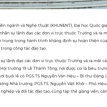
 liên ngành và Nghệ thuật (KHLN&NT), Đại học Quốc g
nhân sự lãnh đạo các đơn vị trực thuộc Trường và ra 
 trọng trong hành trình khẳng định sự hoàn thiện của
 trong công tác đào tạo.
 sự lãnh đạo các đơn vị trực thuộc Trường và ra mắt c
i Hội trường 19 Lê Thánh Tông, nơi được coi là biểu 
ới buổi lễ có PGS.TS Nguyễn Văn Hiệu – Bí thư Đảng ủ
ởng Nhà trường; PGS.TS. Nguyễn Việt Khôi – Phó Hiệu 
ghiệp và đối tác đào tạo, cùng tập thể giảng viên, cán 