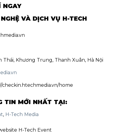
Í NGAY
NGHỆ VÀ DỊCH VỤ H-TECH
chmedia.vn
ăn Thái, Khương Trung, Thanh Xuân, Hà Nội
edia.vn
://checkin.htechmedia.vn/home
TIN MỚI NHẤT TẠI:
nt
,
H-Tech Media
website H-Tech Event