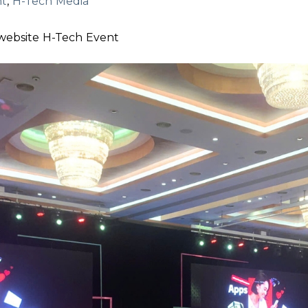
nt
,
H-Tech Media
website H-Tech Event