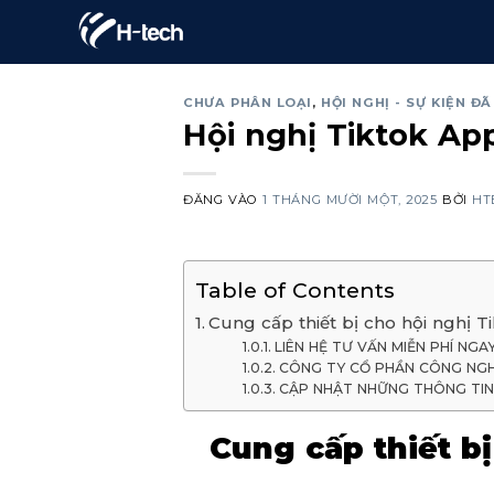
Bỏ
qua
nội
CHƯA PHÂN LOẠI
,
HỘI NGHỊ - SỰ KIỆN Đ
dung
Hội nghị Tiktok A
ĐĂNG VÀO
1 THÁNG MƯỜI MỘT, 2025
BỞI
HT
Table of Contents
Cung cấp thiết bị cho hội nghị
LIÊN HỆ TƯ VẤN MIỄN PHÍ NGA
CÔNG TY CỔ PHẦN CÔNG NGH
CẬP NHẬT NHỮNG THÔNG TIN 
Cung cấp thiết b