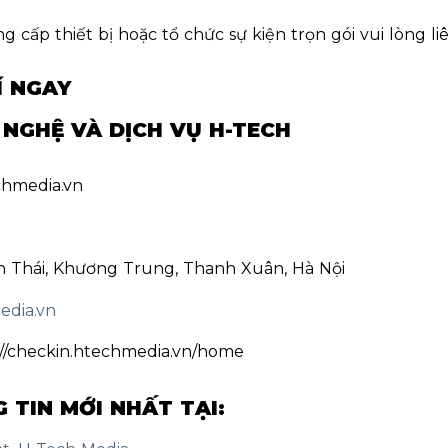
cấp thiết bị hoặc tổ chức sự kiện trọn gói vui lòng li
Í NGAY
NGHỆ VÀ DỊCH VỤ H-TECH
chmedia.vn
ăn Thái, Khương Trung, Thanh Xuân, Hà Nội
edia.vn
://checkin.htechmedia.vn/home
TIN MỚI NHẤT TẠI: