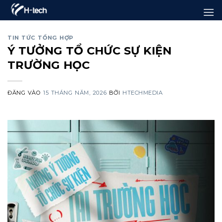
Bỏ
qua
nội
TIN TỨC TỔNG HỢP
Ý TƯỞNG TỔ CHỨC SỰ KIỆN
dung
TRƯỜNG HỌC
ĐĂNG VÀO
15 THÁNG NĂM, 2026
BỞI
HTECHMEDIA