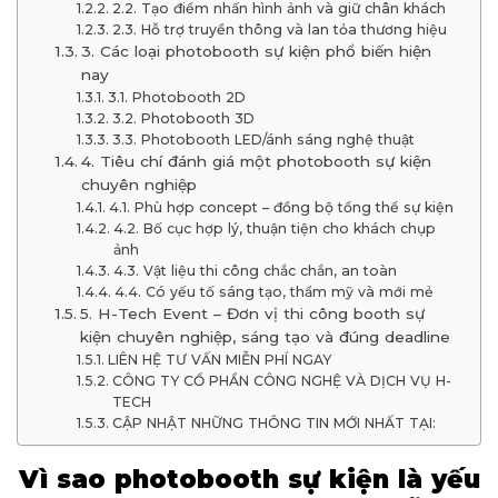
2.2. Tạo điểm nhấn hình ảnh và giữ chân khách
2.3. Hỗ trợ truyền thông và lan tỏa thương hiệu
3. Các loại photobooth sự kiện phổ biến hiện
nay
3.1. Photobooth 2D
3.2. Photobooth 3D
3.3. Photobooth LED/ánh sáng nghệ thuật
4. Tiêu chí đánh giá một photobooth sự kiện
chuyên nghiệp
4.1. Phù hợp concept – đồng bộ tổng thể sự kiện
4.2. Bố cục hợp lý, thuận tiện cho khách chụp
ảnh
4.3. Vật liệu thi công chắc chắn, an toàn
4.4. Có yếu tố sáng tạo, thẩm mỹ và mới mẻ
5. H-Tech Event – Đơn vị thi công booth sự
kiện chuyên nghiệp, sáng tạo và đúng deadline
LIÊN HỆ TƯ VẤN MIỄN PHÍ NGAY
CÔNG TY CỔ PHẦN CÔNG NGHỆ VÀ DỊCH VỤ H-
TECH
CẬP NHẬT NHỮNG THÔNG TIN MỚI NHẤT TẠI:
Vì sao photobooth sự kiện là yếu