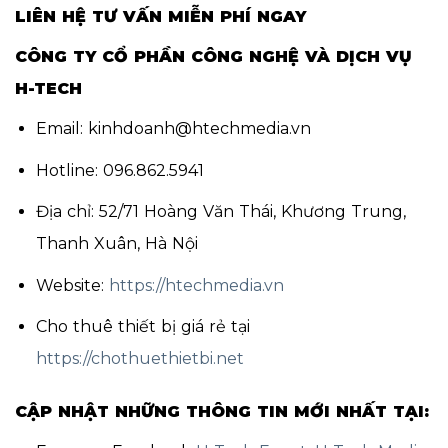
LIÊN HỆ TƯ VẤN MIỄN PHÍ NGAY
CÔNG TY CỔ PHẦN CÔNG NGHỆ VÀ DỊCH VỤ
H-TECH
Email: kinhdoanh@htechmedia.vn
Hotline:
096.862.5941
Địa chỉ: 52/71 Hoàng Văn Thái, Khương Trung,
Thanh Xuân, Hà Nội
Website:
https://htechmedia.vn
Cho thuê thiết bị giá rẻ tại
https://chothuethietbi.net
CẬP NHẬT NHỮNG THÔNG TIN MỚI NHẤT TẠI: