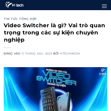
Bỏ
qua
nội
TIN TỨC TỔNG HỢP
Video Switcher là gì? Vai trò quan
dung
trọng trong các sự kiện chuyên
nghiệp
ĐĂNG VÀO
11 THÁNG SÁU, 2025
BỞI
HTECHMEDIA