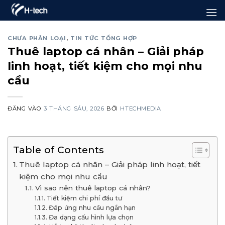
Bỏ
qua
nội
CHƯA PHÂN LOẠI
,
TIN TỨC TỔNG HỢP
Thuê laptop cá nhân – Giải pháp
dung
linh hoạt, tiết kiệm cho mọi nhu
cầu
ĐĂNG VÀO
3 THÁNG SÁU, 2026
BỞI
HTECHMEDIA
Table of Contents
Thuê laptop cá nhân – Giải pháp linh hoạt, tiết
kiệm cho mọi nhu cầu
Vì sao nên thuê laptop cá nhân?
Tiết kiệm chi phí đầu tư
Đáp ứng nhu cầu ngắn hạn
Đa dạng cấu hình lựa chọn