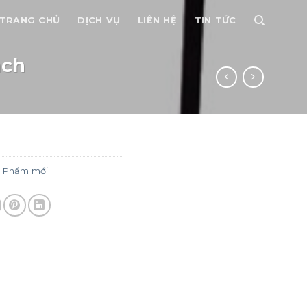
TRANG CHỦ
DỊCH VỤ
LIÊN HỆ
TIN TỨC
nch
 Phẩm mới