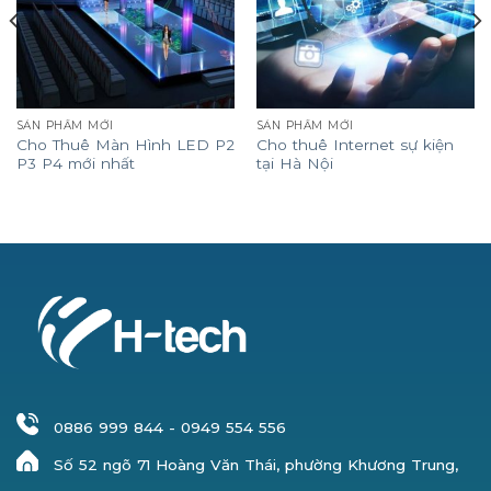
SẢN PHẨM MỚI
SẢN PHẨM MỚI
Cho Thuê Màn Hình LED P2
Cho thuê Internet sự kiện
P3 P4 mới nhất
tại Hà Nội
0886 999 844
-
0949 554 556
Số 52 ngõ 71 Hoàng Văn Thái, phường Khương Trung,