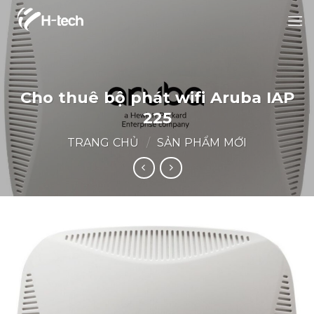
Bỏ
qua
nội
dung
Cho thuê bộ phát wifi Aruba IAP
225
TRANG CHỦ
/
SẢN PHẨM MỚI