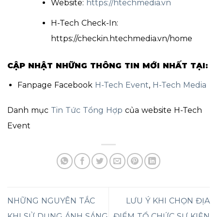
Website:
https://htechmedia.vn
H-Tech Check-In:
https://checkin.htechmedia.vn/home
CẬP NHẬT NHỮNG THÔNG TIN MỚI NHẤT TẠI:
Fanpage Facebook
H-Tech Event
,
H-Tech Media
Danh mục
Tin Tức Tổng Hợp
của website H-Tech
Event
NHỮNG NGUYÊN TẮC
LƯU Ý KHI CHỌN ĐỊA
KHI SỬ DỤNG ÁNH SÁNG
ĐIỂM TỔ CHỨC SỰ KIỆN