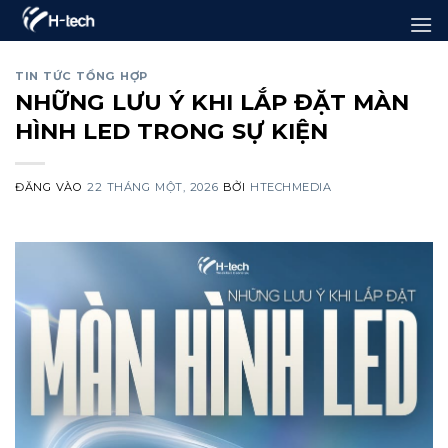
Bỏ
qua
nội
TIN TỨC TỔNG HỢP
NHỮNG LƯU Ý KHI LẮP ĐẶT MÀN
dung
HÌNH LED TRONG SỰ KIỆN
ĐĂNG VÀO
22 THÁNG MỘT, 2026
BỞI
HTECHMEDIA