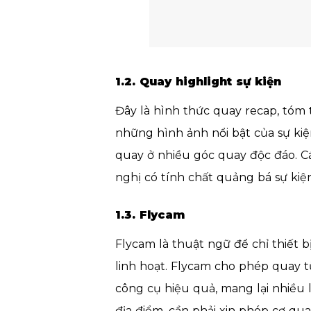
1.2. Quay highlight sự kiện
Đây là hình thức quay recap, tóm 
những hình ảnh nổi bật của sự kiện
quay ở nhiều góc quay độc đáo. Cá
nghị có tính chất quảng bá sự kiện
1.3. Flycam
Flycam là thuật ngữ để chỉ thiết 
linh hoạt. Flycam cho phép quay 
công cụ hiệu quả, mang lại nhiều 
địa điểm, cần phải xin phép cơ qu