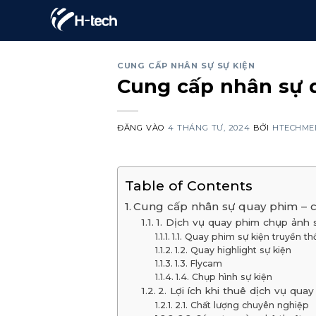
Bỏ
qua
nội
CUNG CẤP NHÂN SỰ SỰ KIỆN
dung
Cung cấp nhân sự 
ĐĂNG VÀO
4 THÁNG TƯ, 2024
BỞI
HTECHME
Table of Contents
Cung cấp nhân sự quay phim – c
1. Dịch vụ quay phim chụp ảnh 
1.1. Quay phim sự kiện truyền t
1.2. Quay highlight sự kiện
1.3. Flycam
1.4. Chụp hình sự kiện
2. Lợi ích khi thuê dịch vụ qu
2.1. Chất lượng chuyên nghiệp