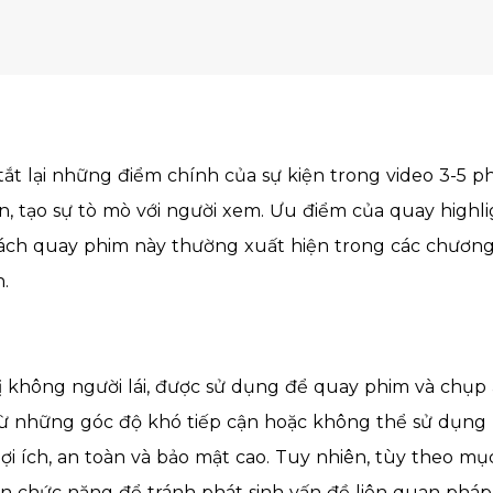
tắt lại những điểm chính của sự kiện trong video 3-5 p
, tạo sự tò mò với người xem. Ưu điểm của quay highlig
ch quay phim này thường xuất hiện trong các chương tr
.
bị không người lái, được sử dụng để quay phim và chụp
từ những góc độ khó tiếp cận hoặc không thể sử dụng 
lợi ích, an toàn và bảo mật cao. Tuy nhiên, tùy theo m
an chức năng để tránh phát sinh vấn đề liên quan pháp 