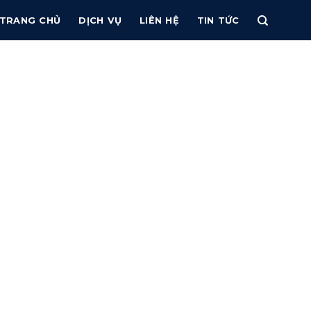
TRANG CHỦ
DỊCH VỤ
LIÊN HỆ
TIN TỨC