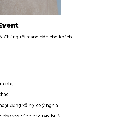
Event
ỏ. Chúng tôi mang đến cho khách
âm nhạc,…
thao
hoạt động xã hội có ý nghĩa
c chương trình học tập, buổi