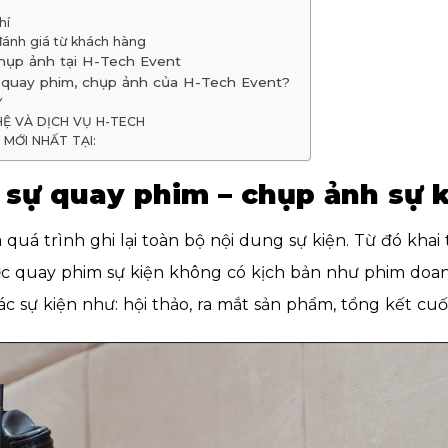
hí
đánh giá từ khách hàng
chụp ảnh tại H-Tech Event
ụ quay phim, chụp ảnh của H-Tech Event?
Y
Ệ VÀ DỊCH VỤ H-TECH
MỚI NHẤT TẠI:
sự quay phim – chụp ảnh sự k
 quá trình ghi lại toàn bộ nội dung sự kiện. Từ đó kha
iệc quay phim sự kiện không có kịch bản như phim do
các sự kiện như: hội thảo, ra mắt sản phẩm, tổng kết cu