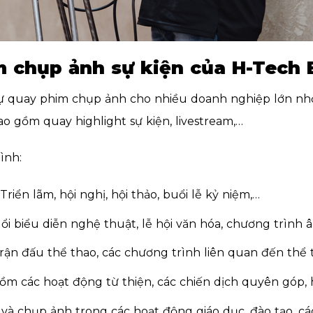
im chụp ảnh sự kiện của H-Tech 
ự quay phim chụp ảnh cho nhiều doanh nghiệp lớn nh
o gồm quay highlight sự kiện, livestream,…
ình:
Triển lãm, hội nghị, hội thảo, buổi lễ kỷ niệm,…
ổi biểu diễn nghệ thuật, lễ hội văn hóa, chương trình 
trận đấu thể thao, các chương trình liên quan đến thể 
 gồm các hoạt động từ thiện, các chiến dịch quyên góp, 
và chụp ảnh trong các hoạt động giáo dục, đào tạo, cá