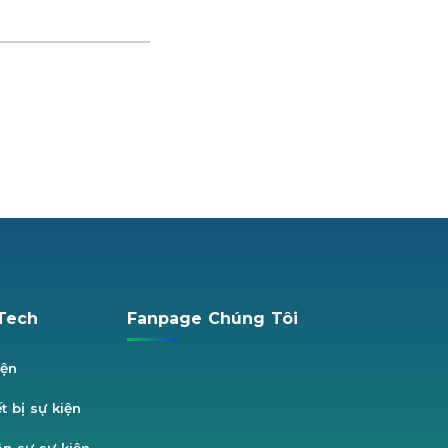
Tech
Fanpage Chúng Tôi
iện
t bị sự kiện