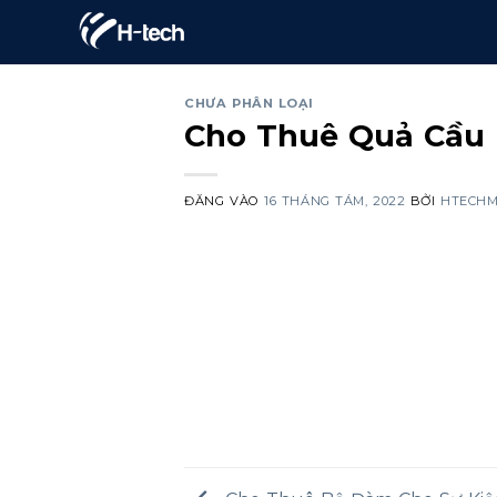
Bỏ
qua
nội
CHƯA PHÂN LOẠI
dung
Cho Thuê Quả Cầu
ĐĂNG VÀO
16 THÁNG TÁM, 2022
BỞI
HTECHM
Table 
Cho Th
Led 60