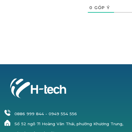
trong s
0
GÓP Ý
hoạt độ
cầu Led
Giá cả c
thị trư
Dịch vụ cho thuê quả cầu led 60
các sự kiện khai trương, lễ động th
hợp tác của doanh nghiệp. Quả c
0886 999 844
-
0949 554 556
trưng cho sự hợp tác thịnh vượng
Số 52 ngõ 71 Hoàng Văn Thái, phường Khương Trung,
giúp những sự kiện của bạn tạo ấ