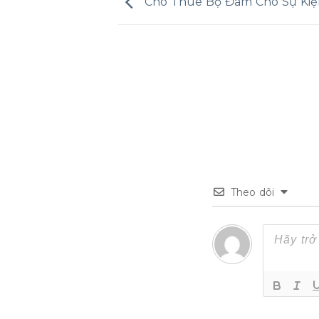
Cho Thuê Bộ Đàm Cho Sự Kiệ
Hướng 
quả cầ
Thô
quả
Cho 
Cầu 
Kích th
màu sắ
Theo dõi
Dễ dàn
lắp đặt
gian và 
Có nhân
lắp đặt 