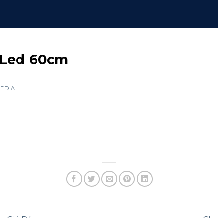
 Led 60cm
EDIA
of Contents
uê Quả Cầu
cm