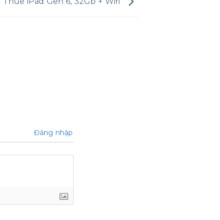
 Thuê iPad Gen 6, 32Gb + Wifi
Đăng nhập