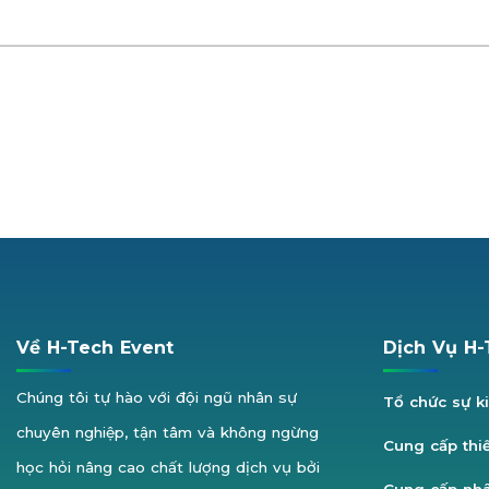
uốt quá trình
ng, sử dụng quả
.
ạnh tranh so với
ờng
cm dành cho
Về H-Tech Event
Dịch Vụ H-
ổ, lễ ký kết
Chúng tôi tự hào với đội ngũ nhân sự
Tổ chức sự k
ầu led tượng
chuyên nghiệp, tận tâm và không ngừng
, bền vững,
Cung cấp thiế
học hỏi nâng cao chất lượng dịch vụ bởi
n tượng lớn