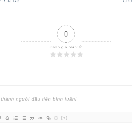
n Giá Rẻ
Cho
dẫn sử dụng
u led
ng số kỹ thuật
 cầu led
0
Thuê Quả
Đánh giá bài viết
Led 60cm
ước vừa phải,
c đa dạng
g vận chuyển và
 ở bất cứ không
thời gian nào
 viên kỹ thuật
{}
[+]
và theo dõi