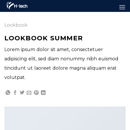
Bỏ
qua
nội
Lookbook
dung
LOOKBOOK SUMMER
Lorem ipsum dolor sit amet, consectetuer
adipiscing elit, sed diam nonummy nibh euismod
tincidunt ut laoreet dolore magna aliquam erat
volutpat.